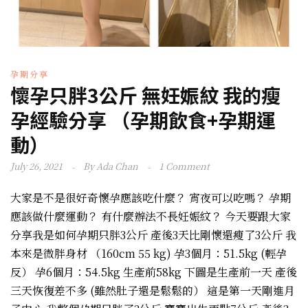
孕期分享
懷孕只胖3公斤 無妊娠紋 我的瘦
孕經驗分享 （孕期飲食+孕期運
動）
July 26, 2021
By
Ada Chan
1 Comment
大家是不是很好奇懷孕應該吃什麼？ 宵夜可以吃嗎？ 孕期
應該做什麼運動？ 有什麼辦法不長妊娠紋？ 今天要跟大家
分享我是如何孕期只胖3公斤 產後3天比剛懷還瘦了3公斤 我
本來是微胖身材 （160cm 55 kg) 孕3個月：51.5kg (輕孕
反） 孕6個月：54.5kg 生產前58kg 下圖是生產前一天 產後
三天恢復差不多 (雖然肚子還是鬆鬆的） 這是第一天剛進月