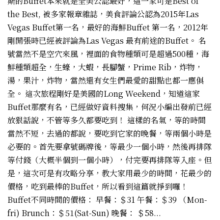
斯的Buffet本來就是全美公認最好，這一家可是Best of
the Best, 被多家報章雜誌，美食評論公認為2015年Las
Vegas Buffet第一名，最好的海鮮Buffet 第一名，2012年
剛開張時已經被評論為Las Vegas 最有前途的Buffet。 名
號當然不是空穴來風，裡面的食物種類可是超過500種，海
鮮種類超全，生蠔，大蝦，長腳蟹，Prime Rib，炸物，
湯，果汁，炸物，當然還有女生們最愛的甜點也都一應俱
全。 這次旅程剛好是美國的Long Weekend，知道這家
Buffet那麼有名，已經做好資料搜集，何況小編出發前已經
放狠話說，不管等多久都要吃到！ 這樣的名氣，等的時間
當然不短，去過的都說，要吃到它家的晚餐，等兩個小時是
必要的。首先要拿號碼牌後，等最少一個小時，然後再排隊
等付錢（大概半個到一個小時），付完要再排隊等入座。但
是，這次可是有攻略分享，教大家用最少的時間，花最少的
價格，吃到最棒的Buffet，所以看到這篇就掙到囉！
Buffet不同時間的價格： 早餐：＄31 午餐：＄39 （Mon-
fri) Brunch：＄51(Sat-Sun) 晚餐： ＄58...