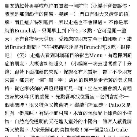
朋友請拉著男票或彪悍的閨蜜一同前往（小編不會告訴你，
我就是那個彪悍的閨蜜，哭跑…） 門口有很大又清楚的招
牌，而且這店特別醒目，所以走過也不會錯過。 不像是單
純的Brunch店，只開早上到下午2／3 點，它可是開一整
天，所有食物全天供應，愛賴床的朋友完全不怕睡晚了，錯
過Brunch時間，下午4點醒來還是有Brunch可以吃，很棒
吧！（笑） 走進去看到琳瑯滿目的彩色Menu，有選擇困難
症的朋友，大概會糾結超久！（小編第一次去起碼看了十分
鐘）跟著下面推薦的來點，保證沒有地雷喔！帶了不少朋友
來嘗，都只有一個”讚”字！ 店內的環境是走老舊的美式風
格，從它家裝飾的吊燈跟鐘可見一斑，坐在大廳會讓人有種
致身於80年代的感覺。 先點餐再找位置坐，它們會給你一
個號碼牌，很又特色又懷舊吧。 繼續往裡面走，Patio又是
別有一番風味，有點小鄉村風，木質的傢俱配上綠色的小植
物，自然光從透明的天花進入室外的小陽台，讓客人感覺清
新又放鬆。 大家最關心的食物來啦！第一個是Crab Cake