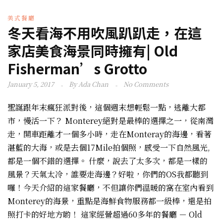
美式餐廳
冬天看海不用吹風趴趴走，在這
家店美食海景同時擁有| Old
Fisherman’s Grotto
January 5, 2017
By
Ada Chan
No Comments
聖誕跟年末瘋狂派對後，這個週末想輕鬆一點，逃離大都
市，慢活一下？ Monterey絕對是最棒的選擇之一，從南灣
走，開車距離才一個多小時，走在Monteray的海邊，看著
湛藍的大海，或是去個17Mile拍個照，感受一下自然風光,
都是一個不錯的選擇。 什麼，說去了太多次，都是一樣的
風景？天氣太冷，誰要走海邊？好啦，你們的OS我都聽到
囉！今天介紹的這家餐廳，不但讓你們溫暖的窩在室內看到
Monterey的海景，重點是海鮮食物服務都一級棒，還是拍
照打卡的好地方喲！ 這家經營超過60多年的餐廳 － Old