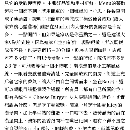
見它的受歡迎程度。 主張好品質和用材新鮮，Menu的菜數
起來十個都不到，就用簡單的一個雞蛋加上心思，從餐車開
成了連鎖店，證明了把簡單的事做成了極致便會成功 (給大
家來碗心靈雞湯) 雖然在Market內大部分的餐廳都是十點
多，十一點開門，但如果這家店是你重點之一，還是建議大
家9點前到達，因為這家店主打新鮮，現點現做，所以既便
隊伍不長，也要等個15－20分鐘，吃完去喝個咖啡，店都
差不多全開了，可以慢慢看。十一點的時候，隊伍差不多是
2-3 倍，可能要等個一個小時哦！ 裝潢走的是小工業風路
線，一眼看去感覺整齊清楚，完全開放式的廚房，街道上充
斥著它家的香氣，讓人不由自主聞香而來，坐在Bar台，還
可以親眼目睹整個製作過程。所有員工都有自己所屬的位，
很有系統性。 Cheese Burger: 友人要點這個的時候，其實
想說為什麼，但是吃了超驚艷，簡單一片芝士跟超Juicy的
漢堡肉，加上半生熟的雞蛋，一口咬下去，蛋黃滿滿的溢在
漢堡肉上，濃郁的蛋香跟肉汁在嘴巴化開，還有不得不提它
家自製的Brioche麵包，輕輕煎香，外脆內軟，就算單吃麵