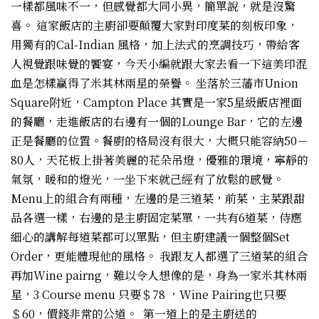
一樣都風味不一，但感覺都大同小異，簡單說，就是沒驚
喜。 這家飯店的主廚卻要顛覆大家對印度菜的刻板印象，
用獨有的Cal-Indian 風格，加上法式的烹調技巧，帶給客
人視覺跟味覺的饗宴，今天小編就跟大家去看一下這美印混
血是怎樣贏得了米其林兩星的榮譽。 坐落於三藩市Union
Square附近，Campton Place 其實是一家5星級飯店裡面
的餐廳，走進飯店的右邊有一個的Lounge Bar，它的左邊
正是餐廳的位置。餐廚的格局沒有很大，大概只能容納50－
80人，天花板上掛著美麗的花朵吊燈，優雅的環境，寧靜的
氣氛，暖和的燈光，一坐下來就己經有了放鬆的感覺。
Menu上的組合有兩種，左邊的是三道菜，前菜，主菜跟甜
品各選一樣，右邊的是主廚固定菜單，一共有6道菜，侍應
細心的講解每道菜都可以單點，但主廚建議一個整個Set
Order，更能體現他的風格。 我跟友人都選了三道菜的組合
再加Wine pairng，難以令人想像的是，身為一家米其林兩
星，3 Course menu 只要＄78 ，Wine Pairing也只要
＄60，價錢非常的公道。 第一道上的是主廚送的