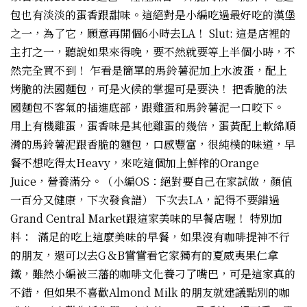
包也有淡淡的蛋香跟甜味。這絕對是小編吃過最好吃的漢堡
之一，為了它，願意再開個6小時去LA！ Slut: 這是店裡的
主打之一，聽說如果來得晚，要不然就要等上半個小時，不
然完全買不到！ 乍看是簡單的馬鈴薯泥加上水波蛋，配上
烤脆的法國麵包，可是火候的掌握可是要決！ 把香脆的法
國麵包不客氣的插進底部，跟雞蛋和馬鈴薯泥一口咬下。
用上有機雞蛋，蛋香味是其他雞蛋的幾倍，蛋黃配上軟綿順
滑的馬鈴薯泥跟香脆的麵包，口感豐富，很純樸的味道，早
餐不想吃得太Heavy，來吃這個加上鮮榨的Orange
Juice，營養滿分。（小編OS：絕對要自己在家試做，顏值
一百分又健康，下次發食譜） 下次去LA，記得不要錯過
Grand Central Market跟這家美味的早餐店喔！ 特別加
料： 滿足的吃上這麼美味的早餐，如果沒有咖啡提神不行
的朋友，還可以去G＆B嘗嘗看它家獨有的夏威夷果仁拿
鐵，雖然小編被三藩的咖啡文化養刁了嘴巴，可是這家真的
不錯，但如果不喜歡Almond Milk 的朋友就建議點別的咖