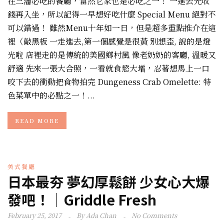
在三藩必吃的餐廳，當然它家也是必吃之一！ 一進去先收
錢再入坐，所以記得一早想好吃什麼 Special Menu 絕對不
可以錯過！ 雖然Menu十年如一日，但是超多重點推介在這
裡（敲黑板 一走進去,第一個感覺是很黃 別想歪, 說的是燈
光啦 店裡走的是傳統的美國鄉村風 像老奶奶的客廳, 溫暖又
舒適 先來一張大合照，一看就食慾大增，忍著想馬上一口
咬下去的衝動把食物拍完 Dungeness Crab Omelette: 特
色菜單中的必點之一！...
READ MORE
美式餐廳
日本最夯 夢幻厚鬆餅 少女心大爆
發吧！｜Griddle Fresh
February 25, 2017
By
Ada Chan
No Comments