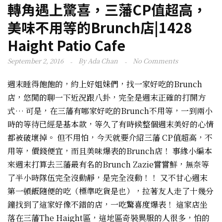
轉角遇上驚喜，三藩CP值超高，
美味不用等的Brunch店|1428
Haight Patio Cafe
September 2, 2016
By
Ada Chan
No Comments
週末睡得飽飽的，約上好姐妹們，找一家好吃的Brunch
店，悠閒的聊一下近況跟八卦，完全是週末正確的打開方
式… 可是，在三藩有哪家好吃的Brunch不用等，一到兩小
時的等待已經是基本款，等久了有時候整個週末美好的心情
都被破壞掉。 但不用怕，今天就要介紹三藩 CP值超高，不
用等，價錢便宜，而且美味爆表的Brunch店！ 事緣小編本
來週末打算去三藩最有名的Brunch Zazie嘗嘗鮮，無奈等
了半小時隊伍完全沒動靜，是完全沒動！！ 又不甘心週末
第一頓飯隨便的吃（標準吃貨是也），拉著友人走了十幾分
鐘找到了這家好像不錯的店，一吃驚喜度爆表！ 這家店坐
落在三藩The Haight區，這地區奇裝異服的人很多，怕的