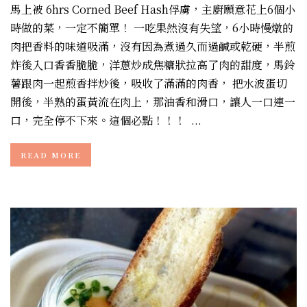
馬上被 6hrs Corned Beef Hash俘虜，主廚願意花上6個小
時做的菜，一定不簡單！ 一吃果然沒有失望，6小時慢燉的
肉把香料的味道吸滿，沒有因為煮過久而過鹹或乾硬，半煎
炸後入口香香脆脆，洋蔥炒成焦糖狀拉高了肉的甜度，馬鈴
薯跟肉一起煎香拌炒後，吸收了滿滿的肉香， 把水波蛋切
開後，半熟的蛋黃流在肉上，那油香和滑口，讓人一口連一
口，完全停不下來。這個必點！！！ ...
READ MORE