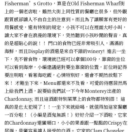
Fisherman’s Grotto，算是在Old Fisherman Wharf街
上的一個老店啦，雖然大街上同性質的餐廳也很多，但外觀
跟質感卻讓人不由自主的注意到。而且為了讓願客有更好的
用餐感受，還有特別的規定，小孩不可以在裡面大呼小叫，
讓大家不會在浪漫的環境下，突然聽到小孩吵鬧的聲音，真
的是超貼心的說！！ 門口的食物已經非常吸引人，滿滿的
海鮮，而且Display的酒還是來自不錯的winery! 進去一坐
下，先不管食物，環境就已經可以拿個100分，靠窗的坐位
可以看到海岸，小編建議絕對要坐靠窗的位置，訂位時記得
要注明哦，看著海吃飯，心情特別好，還會不期然放鬆下
來！ 才剛坐下來，Menu都還來不及看，可愛的侍應居然馬
上給我們上酒，說要給我們試一下今年Monterey出產的
Chardonnay, 而且這酒跟特別菜單上的食物都特別搭！ 這
真的是也太犯規了！！一坐下來就給喝，就值得加這家餐廳
一百分啦！（小編是酒鬼無誤！）好好介紹一下酒啦，它家
的Chardonnay還蠻順口，小小的果香跟一點點的Crispy在
尾端，是蠻容易讓人接受的白酒。 它家的Clam Chowder