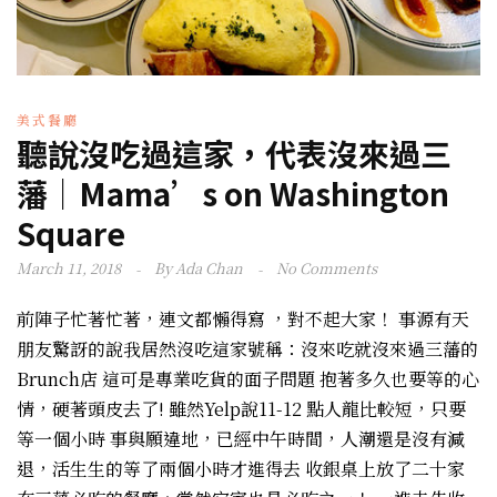
美式餐廳
聽說沒吃過這家，代表沒來過三
藩｜Mama’s on Washington
Square
March 11, 2018
By
Ada Chan
No Comments
前陣子忙著忙著，連文都懶得寫 ，對不起大家！ 事源有天
朋友驚訝的說我居然沒吃這家號稱：沒來吃就沒來過三藩的
Brunch店 這可是專業吃貨的面子問題 抱著多久也要等的心
情，硬著頭皮去了! 雖然Yelp說11-12 點人龍比較短，只要
等一個小時 事與願違地，已經中午時間，人潮還是沒有減
退，活生生的等了兩個小時才進得去 收銀桌上放了二十家