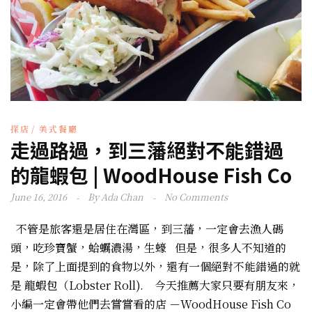
探店
美式餐廳
走過路過，到三藩絕對不能錯過
的龍蝦包 | WoodHouse Fish Co
June 16, 2016
By
Ada Chan
No Comments
不管是旅客還是居住在灣區，到三藩，一定會去漁人碼
頭，吃珍寶蟹，蛤蠣濃湯，生蠔 但是，很多人不知道的
是，除了上面提到的食物以外，還有一個絕對不能錯過的就
是 龍蝦包（Lobster Roll). 今天推薦大家只要有朋友來，
小編一定會帶他們去嘗嘗看的店 －WoodHouse Fish Co