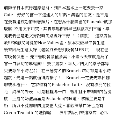
前陣子日本流行起厚鬆餅，到日本基本上一定要去一家
Cafe，好好的嘗一下這迷人的甜點。灣區的朋友，是不是
在螢幕邊哀怨的看著照片，在想為什麼美國的Pancake就那
麼膩 不用哭不用哭，其實厚鬆餅風早已默默吹到三藩，畢
竟我們也是走文青跟時尚路線好不好 ！（驕傲） 這家店位
於SF寧靜又可愛的Noe Valley區，原本只做早午餐生意，
後來因為生意太好（老闆終於想到晚餐MENU），現在也
有晚餐供應。 先不管晚餐顏值多高，小編今天來就是為了
嘗一口夢幻的厚鬆餅!! 去了幾次，兩人／四人的桌子都等
只要等半小時左右，在三藩有名的Brunch 店可都是兩小時
起跳，光這一點就值得給讚了！ Brunch一定要先來杯咖
啡或柳橙汁， 它家特有的Pistachio Latte，沒有漂亮的拉
花，純樸的外表，可是輕輕喝一口，微甜且不帶咖啡的苦澀
感，上層的奶泡滿滿是Pistachio的味道，拿鐵主要是牛
奶，所以不愛咖啡的朋友也大愛。喜歡抹茶口味也是有
Green Tea latte的選擇喔！ 被甜點吸引來這家店, 心卻