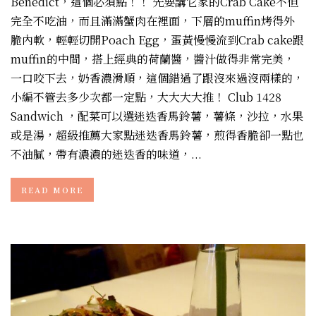
Benedict，這個必須點！！ 先要講它家的Crab Cake不但
完全不吃油，而且滿滿蟹肉在裡面，下層的muffin烤得外
脆內軟，輕輕切開Poach Egg，蛋黃慢慢流到Crab cake跟
muffin的中間，搭上經典的荷蘭醬，醬汁做得非常完美，
一口咬下去，奶香濃滑順，這個錯過了跟沒來過沒兩樣的，
小編不管去多少次都一定點，大大大大推！ Club 1428
Sandwich ，配菜可以選迷迭香馬鈴薯，薯條，沙拉，水果
或是湯，超級推薦大家點迷迭香馬鈴薯，煎得香脆卻一點也
不油膩，帶有濃濃的迷迭香的味道，...
READ MORE