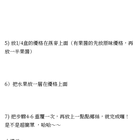
5) 放1/4盒的優格在燕麥上面（有果醬的先放原味優格，再
放一半果醬）
6）把水果放一層在優格上面
7) 把步驟4-6 重覆一次，再放上一點點椰絲，就完成囉！
是不是超簡單 ，哈哈～～