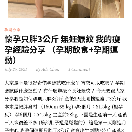
孕期分享
懷孕只胖3公斤 無妊娠紋 我的瘦
孕經驗分享 （孕期飲食+孕期運
動）
July 26, 2021
By
Ada Chan
1 Comment
大家是不是很好奇懷孕應該吃什麼？ 宵夜可以吃嗎？ 孕期
應該做什麼運動？ 有什麼辦法不長妊娠紋？ 今天要跟大家
分享我是如何孕期只胖3公斤 產後3天比剛懷還瘦了3公斤 我
本來是微胖身材 （160cm 55 kg) 孕3個月：51.5kg (輕孕
反） 孕6個月：54.5kg 生產前58kg 下圖是生產前一天 產後
三天恢復差不多 (雖然肚子還是鬆鬆的） 這是第一天剛進月
子中心 我整個孕期只胖了3公斤 寶寶出生兩點7公斤 產後3