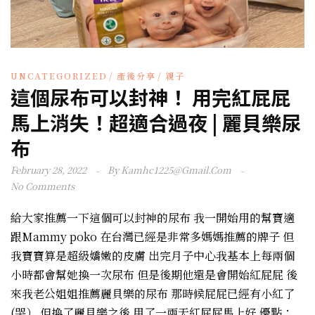
UNCATEGORIZED
產後分享
親子
這個尿布可以封神！ 用完紅屁屁
馬上消失！超適合過夜 | 麗貝樂尿
布
February 28, 2022
By
Kamhc1225@gmail.com
No Comments
給大家推薦一下這個可以封神的尿布 我一開始用的幫寶適
跟Mammy poko 在台灣已經是非常多媽媽推薦的牌子 但
我寶寶算是超級嬌嫩的皮膚 出完月子中心我基本上每兩個
小時都會幫她換一次尿布 但是後期他還是會開始紅屁屁 後
來我老公姐姐推薦麗貝樂的尿布 那時候屁屁已經有小紅了
(哭） 但換了麗貝樂之後 用了一兩天紅屁屁馬上好 優點：