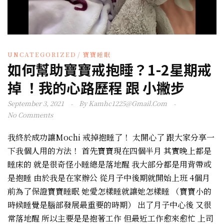
UNCATEGORIZED
寶寶睡眠
如何幫助寶寶戒抱睡？1-2星期戒
掉 ！我的心路歷程 跟 小撇步
September 3, 2021
By
Kamhc1225@gmail.com
No Comments
我終於成功讓Mochi 戒掉抱睡了！ 太開心了 跟大家分享一
下我個人用的方法！ 首先寶寶現在四個半月 其實晚上都是
睡床的 就是很奇怪小睡總是落地醒 我大部分都是用背帶或
是抱睡 由於我是在家辦公 從月子中後期就開始上班 4個月
前為了保證寶寶睡眠 她愛怎樣睡就讓她怎樣睡 （寶寶小的
時候睡覺是腦部發展最重要的時期） 出了月子中心後 又很
常落地醒 所以主要是是抱著工作 但最近工作愈來愈忙 上司