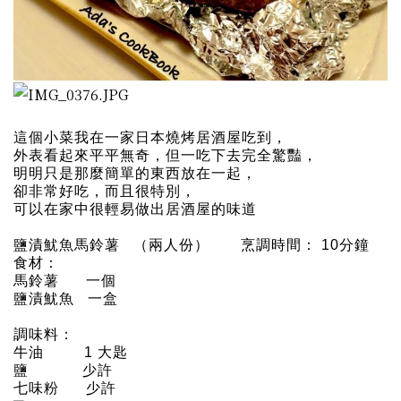
這個小菜我在一家日本燒烤居酒屋吃到，
外表看起來平平無奇，但一吃下去完全驚豔，
明明只是那麼簡單的東西放在一起，
卻非常好吃，而且很特別，
可以在家中很輕易做出居酒屋的味道
鹽漬魷魚馬鈴薯 （兩人份） 烹調時間： 10分鐘
食材：
馬鈴薯 一個
鹽漬魷魚 一盒
調味料：
牛油 1 大匙
鹽 少許
七味粉 少許