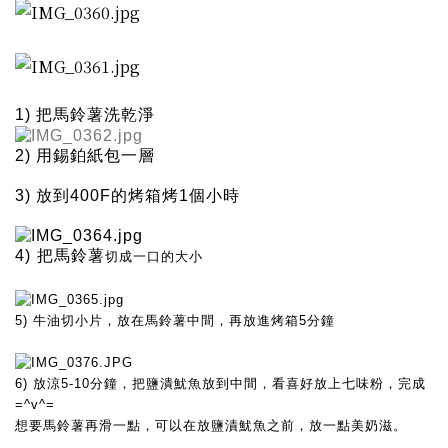
1) 把馬鈴薯洗乾淨
2) 用錫鉑紙包一層
3) 放到400F的烤箱烤1個小時
4)
把馬鈴薯
切成一口的大小
5) 牛油
切小片，放在馬鈴薯中間，再放進烤箱5分鐘
6) 放涼5-10分鐘，把鹽潰魷魚放到中間，看喜好放上
七味粉，
完成
=^v^=
想要馬鈴薯再滑一點，可以在放鹽漬魷魚之前，放一點美奶滋。